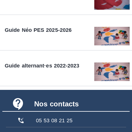
Guide Néo PES 2025-2026
Guide alternant·es 2022-2023
contact_support
Nos contacts
phone_callback
05 53 08 21 25