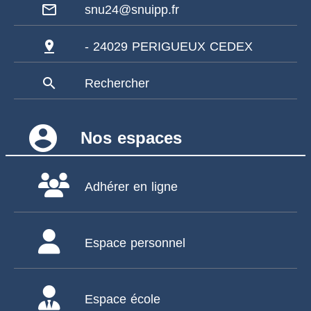
mail_outline
snu24@snuipp.fr
pin_drop
- 24029 PERIGUEUX CEDEX
search
Rechercher
account_circle
Nos espaces
Adhérer en ligne
Espace personnel
Espace école